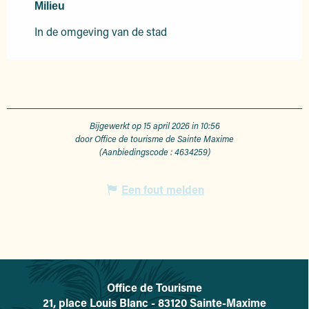
Milieu
Milieu
In de omgeving van de stad
Bijgewerkt op 15 april 2026 in 10:56
door Office de tourisme de Sainte Maxime
(Aanbiedingscode :
4634259
)
Een fout melden
Office de Tourisme
L'office de tourisme de Sainte-
21, place Louis Blanc - 83120 Sainte-Maxime