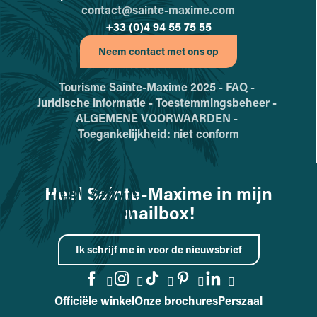
contact@sainte-maxime.com
+33 (0)4 94 55 75 55
Neem contact met ons op
Tourisme Sainte-Maxime 2025 -
FAQ -
Juridische informatie -
Toestemmingsbeheer -
ALGEMENE VOORWAARDEN -
Toegankelijkheid: niet conform
Heel Sainte-Maxime in mijn
mailbox!
Ik schrijf me in voor de nieuwsbrief
Officiële winkel
Onze brochures
Perszaal
Naar de Facebook-pagina gaa
Naar de Instagram-pagina
Naar de TikTok-pagin
Naar de Pinterest
Naar de Linke