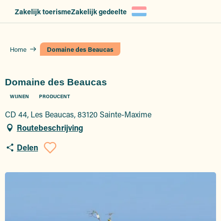
Aller
Zakelijk toerisme
Zakelijk gedeelte
au
contenu
principal
Home
Domaine des Beaucas
Domaine des Beaucas
WIJNEN
PRODUCENT
CD 44, Les Beaucas, 83120 Sainte-Maxime
Routebeschrijving
Delen
Ajouter aux favoris