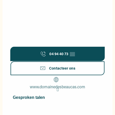
04 94 40 73
▒▒
Contacteer ons
www.domainedesbeaucas.com
Gesproken talen
Gesproken talen