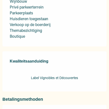
Wijnbouw
Privé parkeerterrein
Parkeerplaats
Huisdieren toegestaan
Verkoop op de boerderij
Themabezichtiging
Boutique
Dienstverlening
Kwaliteitsaanduiding
Kwaliteitsaanduiding
Label Vignobles et Découvertes
Betalingsmethoden