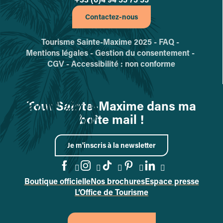
Contactez-nous
Tourisme Sainte-Maxime 2025 -
FAQ -
Mentions légales -
Gestion du consentement -
CGV -
Accessibilité : non conforme
Tout Sainte-Maxime dans ma
boîte mail !
Je m'inscris à la newsletter
Boutique officielle
Nos brochures
Espace presse
Accéder à la page Facebook
Accéder à la page Instag
Accéder à la page Tik
Accéder à la page 
Accéder à la p
L’Office de Tourisme