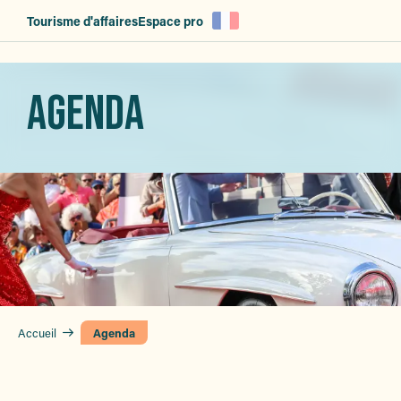
Aller
Tourisme d'affaires
Espace pro
au
contenu
principal
AGENDA
Accueil
Agenda