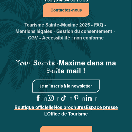
Contactez-nous
Tourisme Sainte-Maxime 2025 -
FAQ -
Mentions légales -
Gestion du consentement -
CGV -
Accessibilité : non conforme
Tout Sainte-Maxime dans ma
boîte mail !
Je m'inscris à la newsletter
Boutique officielle
Nos brochures
Espace presse
Accéder à la page Facebook
Accéder à la page Instag
Accéder à la page Tik
Accéder à la page 
Accéder à la p
L’Office de Tourisme