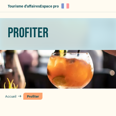
Aller
Tourisme d'affaires
Espace pro
au
contenu
principal
PROFITER
Accueil
Profiter