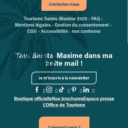
Contactez-nous
Tourisme Sainte-Maxime 2025 -
FAQ -
Mentions légales -
Gestion du consentement -
CGV -
Accessibilité : non conforme
Tout Sainte-Maxime dans ma
boîte mail !
Je m'inscris à la newsletter
Boutique officielle
Nos brochures
Espace presse
Accéder à la page Facebook
Accéder à la page Instag
Accéder à la page Tik
Accéder à la page 
Accéder à la p
L’Office de Tourisme
Comment venir ?