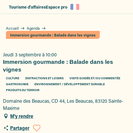
Aller
Tourisme d'affaires
Espace pro
au
contenu
principal
Accueil
Agenda
Immersion gourmande : Balade dans les vignes
Jeudi 3 septembre à 10:00
Immersion gourmande : Balade dans les
vignes
CULTURE
DISTRACTIONS ET LOISIRS
VISITE GUIDÉE ET/OU COMMENTÉE
GASTRONOMIE
ENVIRONNEMENT / DÉVELOPPEMENT DURABLE
PRODUITS DU TERROIR
Domaine des Beaucas, CD 44, Les Beaucas, 83120 Sainte-
Maxime
M'y rendre
Partager