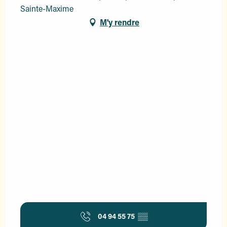
Sainte-Maxime
M'y rendre
04 94 55 75
▒▒