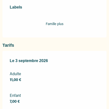
Offres de prestations
Labels
Labels
Famille plus
Tarifs
Le
Le
3 septembre 2026
3 septembre 2026
Adulte
11,00 €
Enfant
7,00 €