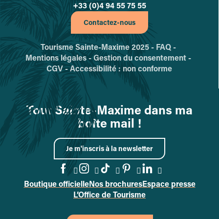
+33 (0)4 94 55 75 55
Contactez-nous
Tourisme Sainte-Maxime 2025 -
FAQ -
Mentions légales -
Gestion du consentement -
CGV -
Accessibilité : non conforme
Tout Sainte-Maxime dans ma
boîte mail !
Je m'inscris à la newsletter
Boutique officielle
Nos brochures
Espace presse
Accéder à la page Facebook
Accéder à la page Instag
Accéder à la page Tik
Accéder à la page 
Accéder à la p
L’Office de Tourisme