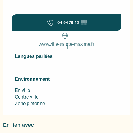
04 94 79 42
▒▒
www.ville-sainte-maxime.fr
Langues parlées
Langues parlées
Environnement
Environnement
En ville
Centre ville
Zone piétonne
En lien avec