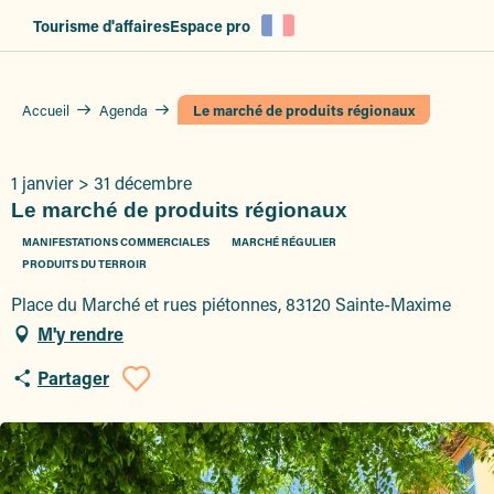
Aller
Tourisme d'affaires
Espace pro
au
contenu
principal
Accueil
Agenda
Le marché de produits régionaux
1 janvier > 31 décembre
Le marché de produits régionaux
MANIFESTATIONS COMMERCIALES
MARCHÉ RÉGULIER
PRODUITS DU TERROIR
Place du Marché et rues piétonnes, 83120 Sainte-Maxime
M'y rendre
Partager
Ajouter aux favoris