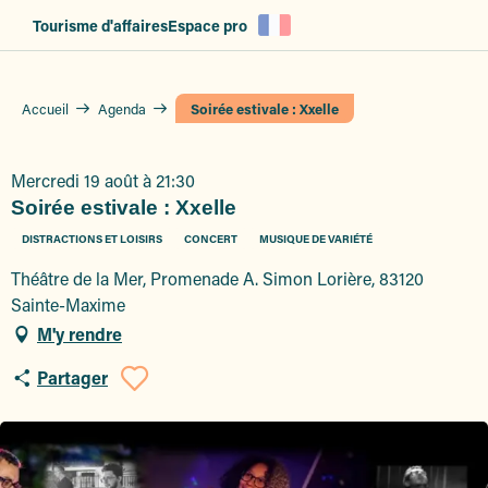
Aller
Tourisme d'affaires
Espace pro
au
contenu
principal
Accueil
Agenda
Soirée estivale : Xxelle
Mercredi 19 août à 21:30
Soirée estivale : Xxelle
DISTRACTIONS ET LOISIRS
CONCERT
MUSIQUE DE VARIÉTÉ
Théâtre de la Mer, Promenade A. Simon Lorière, 83120
Sainte-Maxime
M'y rendre
Partager
Ajouter aux favoris