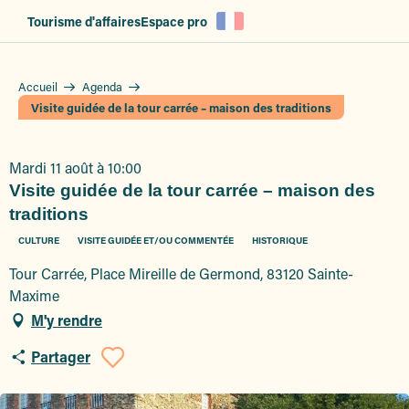
Aller
Tourisme d'affaires
Espace pro
au
contenu
principal
Accueil
Agenda
Visite guidée de la tour carrée – maison des traditions
Mardi 11 août à 10:00
Visite guidée de la tour carrée – maison des
traditions
CULTURE
VISITE GUIDÉE ET/OU COMMENTÉE
HISTORIQUE
Tour Carrée, Place Mireille de Germond, 83120 Sainte-
Maxime
M'y rendre
Partager
Ajouter aux favoris