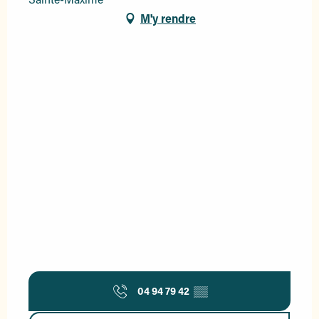
M'y rendre
04 94 79 42
▒▒