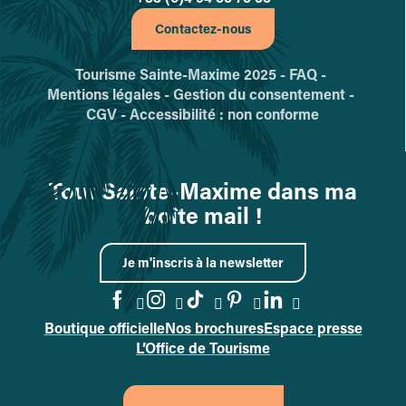
Contactez-nous
Tourisme Sainte-Maxime 2025 -
FAQ -
Mentions légales -
Gestion du consentement -
CGV -
Accessibilité : non conforme
Tout Sainte-Maxime dans ma
boîte mail !
Je m'inscris à la newsletter
Boutique officielle
Nos brochures
Espace presse
Accéder à la page Facebook
Accéder à la page Instag
Accéder à la page Tik
Accéder à la page 
Accéder à la p
L’Office de Tourisme