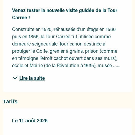
Description
Venez tester la nouvelle visite guidée de la Tour 
Carrée !
Construite en 1520, réhaussée d’un étage en 1560 
puis en 1856, la Tour Carrée fut utilisée comme 
demeure seigneuriale, tour canon destinée à 
protéger le Golfe, grenier à grains, prison (comme 
en témoigne l’étroit cachot ouvert dans ses murs), 
école et Mairie (de la Révolution à 1935), musée …...
Lire la suite
Tarifs
Le
Le
11 août 2026
11 août 2026