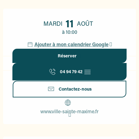
Ouverture et coordonnées
11
MARDI
AOÛT
à 10:00
Ajouter à mon calendrier Google
Réserver
04 94 79 42
▒▒
Contactez-nous
www.ville-sainte-maxime.fr