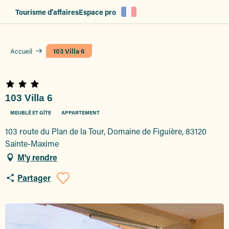
Aller
Tourisme d'affaires
Espace pro
au
contenu
principal
Accueil
103 Villa 6
103 Villa 6
MEUBLÉ ET GÎTE
APPARTEMENT
103 route du Plan de la Tour, Domaine de Figuière, 83120
Sainte-Maxime
M'y rendre
Partager
Ajouter aux favoris