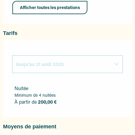
Afficher toutes les prestations
Tarifs
Jusqu'au
31 août 2026
Du
1 janvier 2026
au
31 mai 2026
Nuitée
Minimum de 4 nuitées
Du
1 juin 2026
au
30 juin 2026
À partir de
200,00 €
Du
1 septembre 2026
au
30 septembre
2026
Moyens de paiement
Du
1 octobre 2026
au
31 décembre 2026