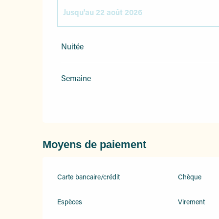
Jusqu'au
22 août 2026
Du
1 janvier 2026
au
31 mai 2026
Nuitée
Du
6 juin 2026
au
4 juillet 2026
Semaine
Du
5 juillet 2026
au
25 juillet 2026
Du
29 août 2026
au
26 septembre 2026
Moyens de paiement
Du
3 octobre 2026
au
31 décembre 2026
Carte bancaire/crédit
Chèque
Espèces
Virement