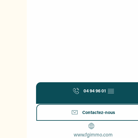
04 94 96 01
▒▒
Mme Granier
Contactez-nous
www.fgimmo.com