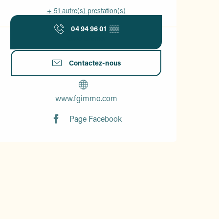
+ 51 autre(s) prestation(s)
04 94 96 01
▒▒
Mme Granier
Contactez-nous
www.fgimmo.com
Page Facebook