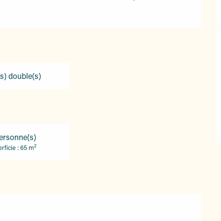
(s) double(s)
ersonne(s)
2
rficie : 65 m