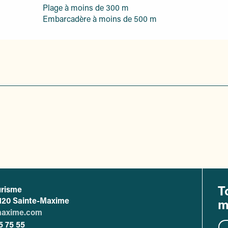
Plage à moins de 300 m
Embarcadère à moins de 500 m
T
urisme
ffice de tourisme de Sainte-Maxime
83120 Sainte-Maxime
m
maxime.com
5 75 55