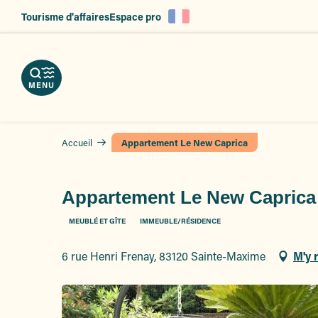
es
Aller
Tourisme d'affaires
Espace pro
au
ent
contenu
principal
MENU
Accueil
Appartement Le New Caprica
Appartement Le New Caprica
MEUBLÉ ET GÎTE
IMMEUBLE/RÉSIDENCE
6 rue Henri Frenay, 83120 Sainte-Maxime
M'y 