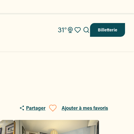
31°
Billetterie
Recherche
Voir les favoris
Partager
Ajouter à mes favoris
Ajouter aux fav