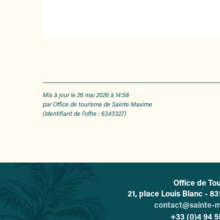
Mis à jour le 26 mai 2026 à 14:58
par Office de tourisme de Sainte Maxime
(Identifiant de l'offre :
6343327
)
Office de To
L'o
21, place Louis Blanc - 
contact@sainte-
+33 (0)4 94 5