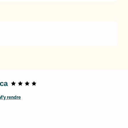
ca
M'y rendre