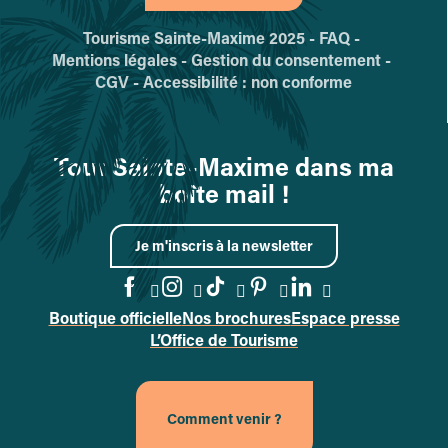
Tourisme Sainte-Maxime 2025 -
FAQ -
Mentions légales -
Gestion du consentement -
CGV -
Accessibilité : non conforme
Tout Sainte-Maxime dans ma
boîte mail !
Je m'inscris à la newsletter
Boutique officielle
Nos brochures
Espace presse
Accéder à la page Facebook
Accéder à la page Instag
Accéder à la page Tik
Accéder à la page 
Accéder à la p
L’Office de Tourisme
Comment venir ?