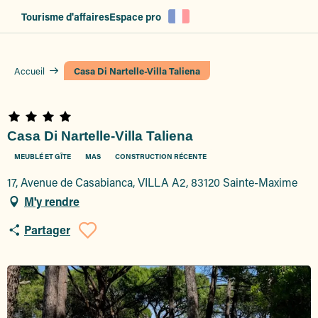
Aller
Tourisme d'affaires
Espace pro
au
contenu
principal
Accueil
Casa Di Nartelle-Villa Taliena
Casa Di Nartelle-Villa Taliena
MEUBLÉ ET GÎTE
MAS
CONSTRUCTION RÉCENTE
17, Avenue de Casabianca, VILLA A2, 83120 Sainte-Maxime
M'y rendre
Partager
Ajouter aux favoris