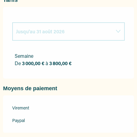
Tarifs
Jusqu'au
31 août 2026
Du
1 janvier 2026
au
31 mars 2026
Semaine
De
3 000,00 €
à
3 800,00 €
Du
1 avril 2026
au
30 juin 2026
Du
1 septembre 2026
au
31 octobre 2026
Moyens de paiement
Du
1 novembre 2026
au
31 décembre
2026
Virement
Paypal