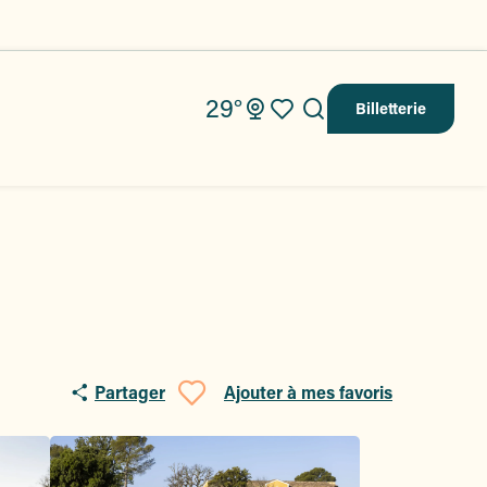
29°
Billetterie
Recherche
Voir les favoris
Partager
Ajouter à mes favoris
Ajouter aux fav