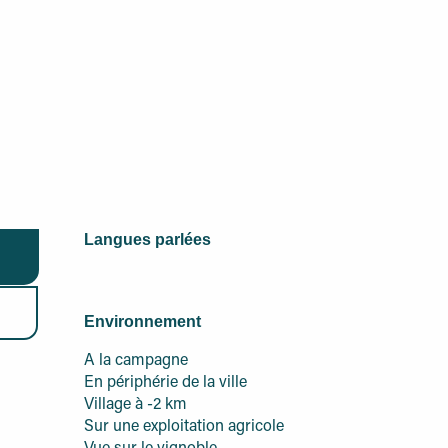
Langues parlées
Langues parlées
Environnement
Environnement
A la campagne
En périphérie de la ville
Village à -2 km
Sur une exploitation agricole
Vue sur le vignoble