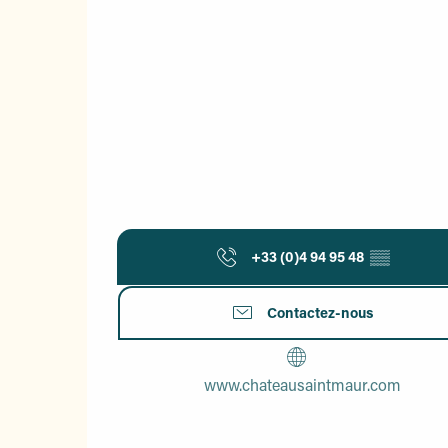
+33 (0)4 94 95 48
▒▒
Contactez-nous
www.chateausaintmaur.com