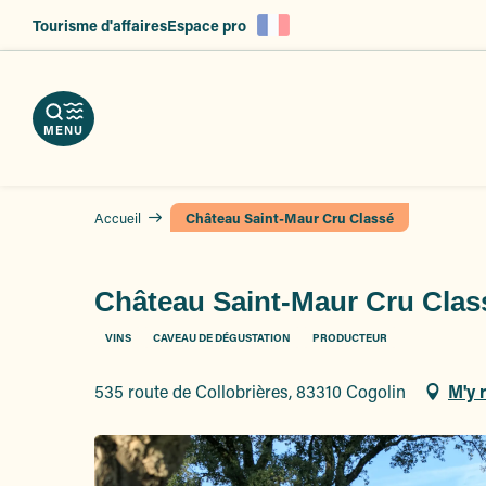
es
Aller
Tourisme d'affaires
Espace pro
au
ent
contenu
principal
MENU
Accueil
Château Saint-Maur Cru Classé
Château Saint-Maur Cru Clas
VINS
CAVEAU DE DÉGUSTATION
PRODUCTEUR
535 route de Collobrières, 83310 Cogolin
M'y 