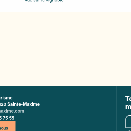
T
urisme
ffice de tourisme de Sainte-Maxime
83120 Sainte-Maxime
m
maxime.com
5 75 55
nous