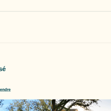
sé
rendre