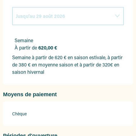
Jusqu'au
29 août 2026
Du
1 janvier 2026
au
4 avril 2026
Semaine
À partir de
620,00 €
Du
5 avril 2026
au
3 juillet 2026
Semaine à partir de 620 € en saison estivale, à partir
de 380 € en moyenne saison et à partir de 320€ en
Du
30 août 2026
au
3 octobre 2026
saison hivernal
Du
4 octobre 2026
au
31 décembre 2026
Moyens de paiement
Chèque
Périodes d'ouverture