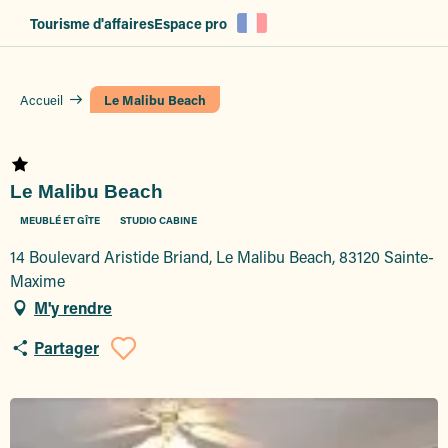
Aller
Tourisme d'affaires
Espace pro
au
contenu
principal
Accueil
Le Malibu Beach
Le Malibu Beach
MEUBLÉ ET GÎTE
STUDIO CABINE
14 Boulevard Aristide Briand, Le Malibu Beach, 83120 Sainte-
Maxime
M'y rendre
Partager
Ajouter aux favoris