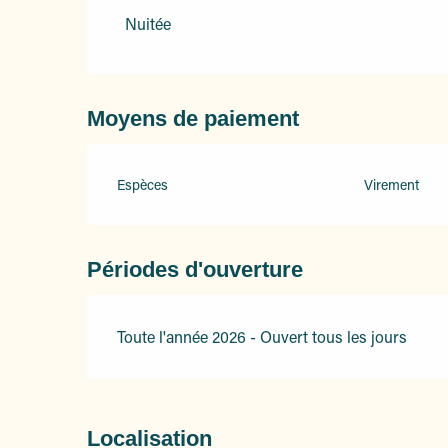
Du
1 janvier 2026
au
31 mars 2026
Nuitée
Du
1 avril 2026
au
30 juin 2026
Moyens de paiement
Du
1 octobre 2026
au
31 décembre 2026
Espèces
Virement
Périodes d'ouverture
Toute l'année 2026 - Ouvert tous les jours
Localisation