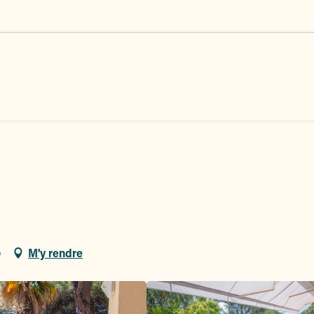
e
M'y rendre