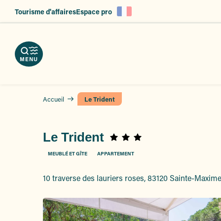
es
Aller
Tourisme d'affaires
Espace pro
au
ent
contenu
principal
MENU
Accueil
Le Trident
Le Trident
MEUBLÉ ET GÎTE
APPARTEMENT
10 traverse des lauriers roses, 83120 Sainte-Maxim