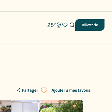
28°
Billetterie
Recherche
Voir les favoris
Partager
Ajouter à mes favoris
Ajouter aux fav