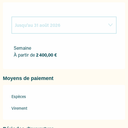
Jusqu'au
31 août 2026
Du
28 mars 2026
au
30 avril 2026
Semaine
À partir de
2 400,00 €
Du
1 mai 2026
au
30 juin 2026
Du
1 septembre 2026
au
10 octobre 2026
Moyens de paiement
Espèces
Virement