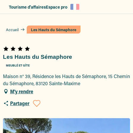
Aller
Tourisme d'affaires
Espace pro
au
contenu
principal
Accueil
Les Hauts du Sémaphore
Les Hauts du Sémaphore
MEUBLÉ ET GÎTE
Maison n° 39, Résidence les Hauts de Sémaphore, 15 Chemin
du Sémaphore, 83120 Sainte-Maxime
M'y rendre
Partager
Ajouter aux favoris