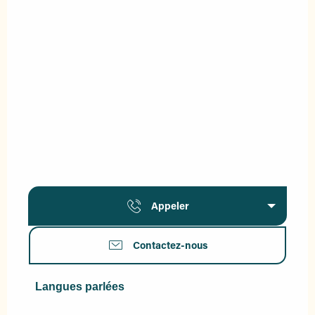
Appeler
Contactez-nous
Langues parlées
Langues parlées