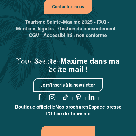
Contactez-nous
Tourisme Sainte-Maxime 2025 -
FAQ -
Mentions légales -
Gestion du consentement -
CGV -
Accessibilité : non conforme
Tout Sainte-Maxime dans ma
boîte mail !
Je m'inscris à la newsletter
Boutique officielle
Nos brochures
Espace presse
Accéder à la page Facebook
Accéder à la page Instag
Accéder à la page Tik
Accéder à la page 
Accéder à la p
L’Office de Tourisme