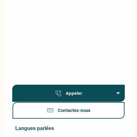
Appeler
Contactez-nous
Langues parlées
Langues parlées