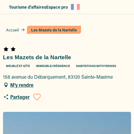
Aller
Tourisme d'affaires
Espace pro
au
contenu
principal
Accueil
Les Mazets de la Nartelle
Les Mazets de la Nartelle
MEUBLÉ ET GÎTE
IMMEUBLE/RÉSIDENCE
HABITATIONS MITOYENNES
158 avenue du Débarquement, 83120 Sainte-Maxime
M'y rendre
Partager
Ajouter aux favoris