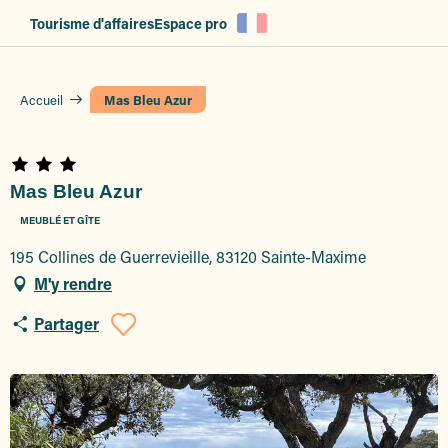
Aller
Tourisme d'affaires
Espace pro
au
contenu
principal
Accueil
Mas Bleu Azur
Mas Bleu Azur
MEUBLÉ ET GÎTE
195 Collines de Guerrevieille, 83120 Sainte-Maxime
M'y rendre
Partager
Ajouter aux favoris