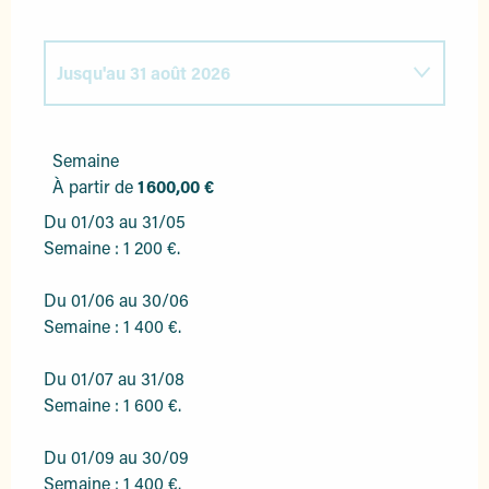
Jusqu'au
31 août 2026
Du
1 mai 2026
au
31 mai 2026
Semaine
À partir de
1 600,00 €
Du
1 juin 2026
au
30 juin 2026
Du 01/03 au 31/05
Semaine : 1 200 €.
Du
1 septembre 2026
au
30 septembre
2026
Du 01/06 au 30/06
Semaine : 1 400 €.
Du
1 octobre 2026
au
31 octobre 2026
Du 01/07 au 31/08
Semaine : 1 600 €.
Du 01/09 au 30/09
Semaine : 1 400 €.