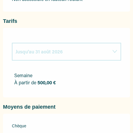
Tarifs
Jusqu'au
31 août 2026
Du
1 juin 2026
au
30 juin 2026
Semaine
À partir de
500,00 €
Du
1 septembre 2026
au
30 septembre
2026
Moyens de paiement
Chèque