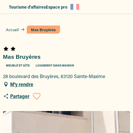
Aller
Tourisme d'affaires
Espace pro
au
contenu
principal
Accueil
Mas Bruyères
Mas Bruyères
MEUBLÉ ET GÎTE
LOGEMENT DANS MAISON
28 boulevard des Bruyères, 83120 Sainte-Maxime
M'y rendre
Partager
Ajouter aux favoris