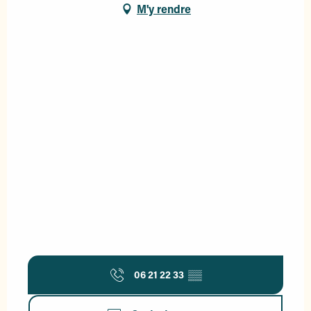
M'y rendre
06 21 22 33
▒▒