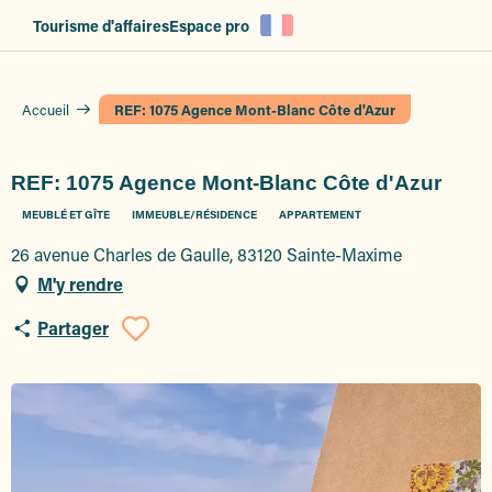
Aller
Tourisme d'affaires
Espace pro
au
contenu
principal
Accueil
REF: 1075 Agence Mont-Blanc Côte d'Azur
REF: 1075 Agence Mont-Blanc Côte d'Azur
MEUBLÉ ET GÎTE
IMMEUBLE/RÉSIDENCE
APPARTEMENT
26 avenue Charles de Gaulle, 83120 Sainte-Maxime
M'y rendre
Partager
Ajouter aux favoris