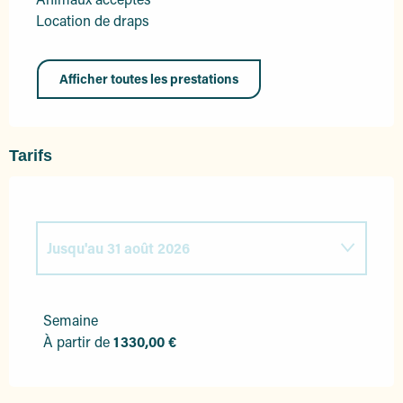
Location de draps
Afficher toutes les prestations
Tarifs
Jusqu'au
31 août 2026
Du
1 janvier 2026
au
30 juin 2026
Semaine
À partir de
1 330,00 €
Du
1 septembre 2026
au
31 décembre
2026