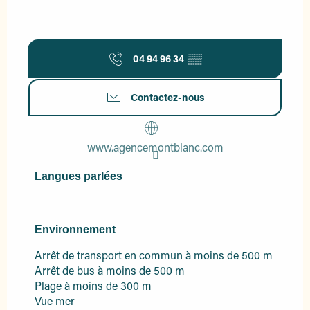
04 94 96 34
▒▒
Contactez-nous
www.agencemontblanc.com
Langues parlées
Langues parlées
Environnement
Environnement
Arrêt de transport en commun à moins de 500 m
Arrêt de bus à moins de 500 m
Plage à moins de 300 m
Vue mer