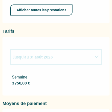
Afficher toutes les prestations
Tarifs
Jusqu'au
31 août 2026
Du
4 avril 2026
au
27 juin 2026
Semaine
3 750,00 €
Du
1 septembre 2026
au
20 septembre
2026
Moyens de paiement