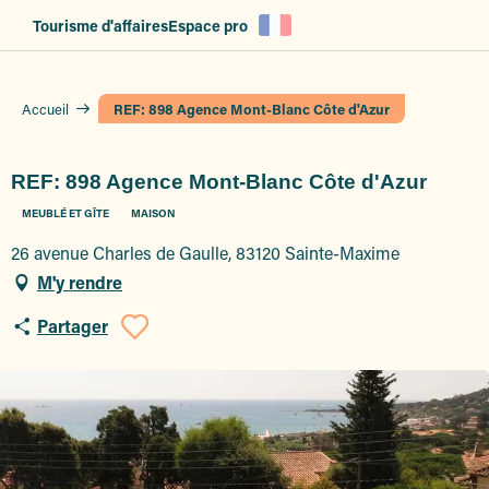
Aller
Tourisme d'affaires
Espace pro
au
contenu
principal
Accueil
REF: 898 Agence Mont-Blanc Côte d'Azur
REF: 898 Agence Mont-Blanc Côte d'Azur
MEUBLÉ ET GÎTE
MAISON
26 avenue Charles de Gaulle, 83120 Sainte-Maxime
M'y rendre
Partager
Ajouter aux favoris