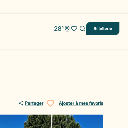
28°
Billetterie
Recherche
Voir les favoris
Partager
Ajouter à mes favoris
Ajouter aux fav