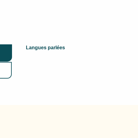
Langues parlées
Langues parlées