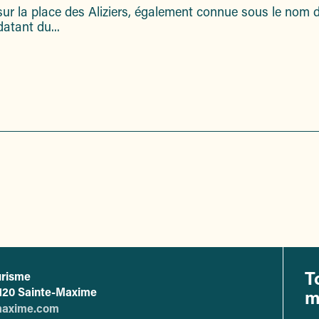
 sur la place des Aliziers, également connue sous le nom 
atant du...
T
urisme
ffice de tourisme de Sainte-Maxime
83120 Sainte-Maxime
m
maxime.com