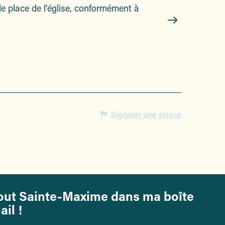
de place de l'église, conformément à
Témoignages du so
sur nos côtes pou
Sainte-Maxime
Signaler une erreur
out Sainte-Maxime dans ma boîte
ail !