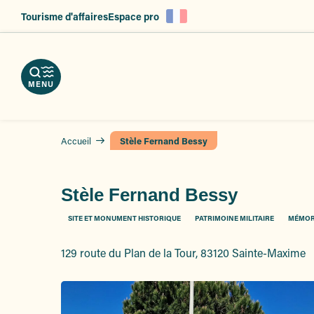
es
Aller
Tourisme d'affaires
Espace pro
au
ent
contenu
principal
MENU
Accueil
Stèle Fernand Bessy
Stèle Fernand Bessy
SITE ET MONUMENT HISTORIQUE
PATRIMOINE MILITAIRE
MÉMOR
129 route du Plan de la Tour, 83120 Sainte-Maxime