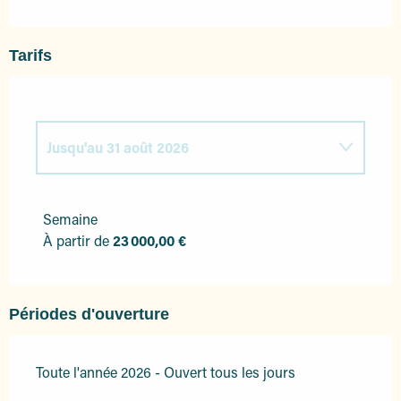
Tarifs
Jusqu'au
31 août 2026
Du
1 janvier 2026
au
31 mars 2026
Semaine
À partir de
23 000,00 €
Du
1 avril 2026
au
30 juin 2026
Du
1 novembre 2026
au
31 décembre
2026
Périodes d'ouverture
Toute l'année 2026 - Ouvert tous les jours