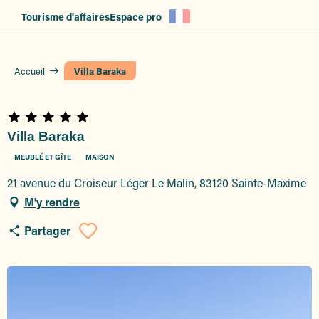
Aller
Tourisme d'affaires
Espace pro
au
contenu
principal
Accueil
Villa Baraka
Villa Baraka
MEUBLÉ ET GÎTE
MAISON
21 avenue du Croiseur Léger Le Malin, 83120 Sainte-Maxime
M'y rendre
Partager
Ajouter aux favoris