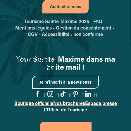
Contactez-nous
Tourisme Sainte-Maxime 2025 -
FAQ -
Mentions légales -
Gestion du consentement -
CGV -
Accessibilité : non conforme
Tout Sainte-Maxime dans ma
boîte mail !
Je m'inscris à la newsletter
Boutique officielle
Nos brochures
Espace presse
Accéder à la page Facebook
Accéder à la page Instag
Accéder à la page Tik
Accéder à la page 
Accéder à la p
L’Office de Tourisme