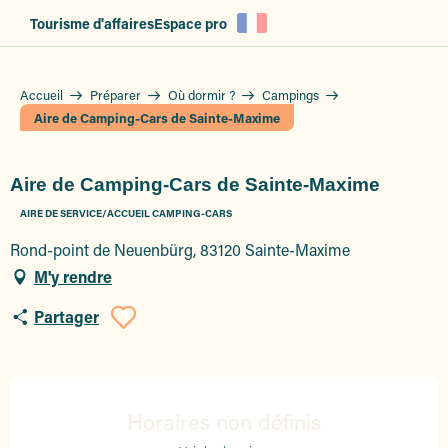
Aller
Tourisme d'affaires
Espace pro
au
contenu
principal
Accueil
Préparer
Où dormir ?
Campings
Aire de Camping-Cars de Sainte-Maxime
Aire de Camping-Cars de Sainte-Maxime
AIRE DE SERVICE/ACCUEIL CAMPING-CARS
Rond-point de Neuenbürg, 83120 Sainte-Maxime
M'y rendre
Partager
Ajouter aux favoris
Ouverture et coordonnées
Horaires non définis