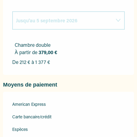
Jusqu'au
5 septembre 2026
Du
3 avril 2026
au
21 mai 2026
Chambre double
À partir de
379,00 €
Du
22 mai 2026
au
18 juin 2026
De 212 € à 1 377 €
Du
6 septembre 2026
au
3 octobre 2026
Moyens de paiement
Du
4 octobre 2026
au
24 octobre 2026
American Express
Carte bancaire/crédit
Espèces