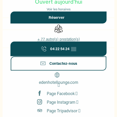
Ouvert aujourd'hui
Voir les horaires
Réserver
Air conditionné
+ 77 autre(s) prestation(s)
04 22 54 24
▒▒
Contactez-nous
edenhotellounge.com
Page Facebook
Page Instagram
Page Tripadvisor