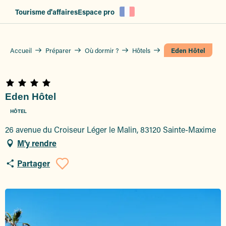
Aller
Tourisme d'affaires
Espace pro
au
contenu
principal
Accueil
Préparer
Où dormir ?
Hôtels
Eden Hôtel
Eden Hôtel
HÔTEL
26 avenue du Croiseur Léger le Malin, 83120 Sainte-Maxime
M'y rendre
Partager
Ajouter aux favoris