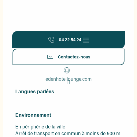
04 22 54 24
▒▒
Contactez-nous
edenhotellounge.com
Langues parlées
Langues parlées
Environnement
Environnement
En périphérie de la ville
Arrêt de transport en commun à moins de 500 m