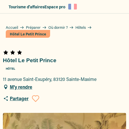
Aller
Tourisme d'affaires
Espace pro
au
contenu
principal
Accueil
Préparer
Où dormir ?
Hôtels
Hôtel Le Petit Prince
Hôtel Le Petit Prince
HÔTEL
11 avenue Saint-Exupéry, 83120 Sainte-Maxime
M'y rendre
Partager
Ajouter aux favoris