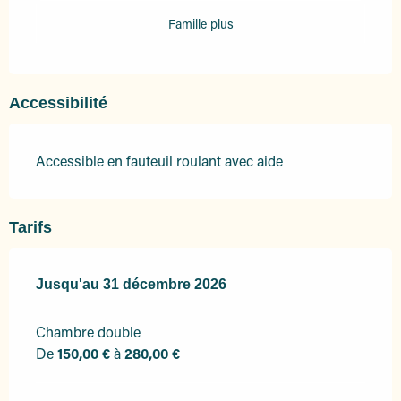
Famille plus
Accessibilité
Accessible en fauteuil roulant avec aide
Tarifs
Du
Jusqu'au
13 février 2026
31 décembre 2026
au
31 décembre 2026
Chambre double
De
150,00 €
à
280,00 €