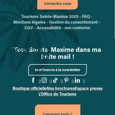
Contactez-nous
Tourisme Sainte-Maxime 2025 -
FAQ -
Mentions légales -
Gestion du consentement -
CGV -
Accessibilité : non conforme
Tout Sainte-Maxime dans ma
boîte mail !
Je m'inscris à la newsletter
Boutique officielle
Nos brochures
Espace presse
Accéder à la page Facebook
Accéder à la page Instag
Accéder à la page Tik
Accéder à la page 
Accéder à la p
L’Office de Tourisme
Comment venir ?