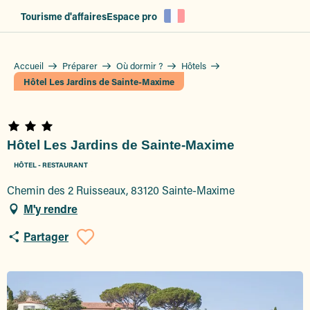
Aller
Tourisme d'affaires
Espace pro
au
contenu
principal
Accueil
Préparer
Où dormir ?
Hôtels
Hôtel Les Jardins de Sainte-Maxime
Hôtel Les Jardins de Sainte-Maxime
HÔTEL - RESTAURANT
Chemin des 2 Ruisseaux, 83120 Sainte-Maxime
M'y rendre
Partager
Ajouter aux favoris