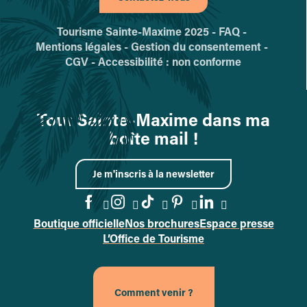
Tourisme Sainte-Maxime 2025 -
FAQ -
Mentions légales -
Gestion du consentement -
CGV -
Accessibilité : non conforme
Tout Sainte-Maxime dans ma
boîte mail !
Je m'inscris à la newsletter
Boutique officielle
Nos brochures
Espace presse
Accéder à la page Facebook
Accéder à la page Instag
Accéder à la page Tik
Accéder à la page 
Accéder à la p
L’Office de Tourisme
Comment venir ?