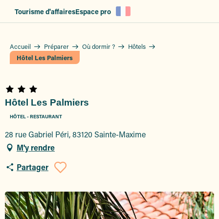
Aller
Tourisme d'affaires
Espace pro
au
contenu
principal
Accueil
Préparer
Où dormir ?
Hôtels
Hôtel Les Palmiers
Hôtel Les Palmiers
HÔTEL - RESTAURANT
28 rue Gabriel Péri, 83120 Sainte-Maxime
M'y rendre
Partager
Ajouter aux favoris