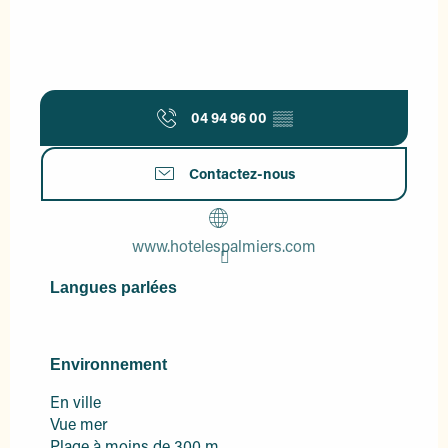
04 94 96 00
▒▒
Contactez-nous
www.hotelespalmiers.com
Langues parlées
Langues parlées
Environnement
Environnement
En ville
Vue mer
Plage à moins de 300 m