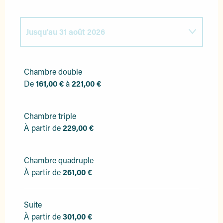
Jusqu'au
31 août 2026
Du
1 janvier 2026
au
30 avril 2026
Chambre double
De
161,00 €
à
221,00 €
Du
1 mai 2026
au
3 juillet 2026
Chambre triple
Du
1 septembre 2026
au
4 octobre 2026
À partir de
229,00 €
Du
5 octobre 2026
au
25 octobre 2026
Chambre quadruple
À partir de
Du
26 octobre 2026
261,00 €
au
31 décembre
2026
Suite
À partir de
301,00 €