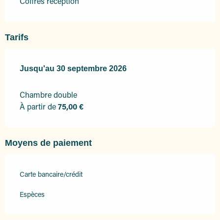
Coffres réception
Tarifs
Du
Jusqu'au
1 avril 2026
30 septembre 2026
au
30 septembre 2026
Chambre double
À partir de
75,00 €
Moyens de paiement
Carte bancaire/crédit
Espèces