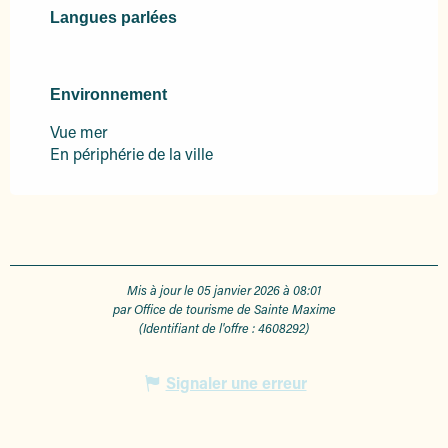
Langues parlées
Langues parlées
Environnement
Environnement
Vue mer
En périphérie de la ville
Mis à jour le 05 janvier 2026 à 08:01
par Office de tourisme de Sainte Maxime
(Identifiant de l'offre :
4608292
)
Signaler une erreur