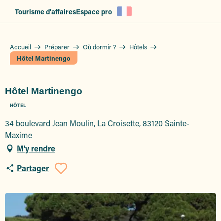
Aller
Tourisme d'affaires
Espace pro
au
contenu
principal
Accueil
Préparer
Où dormir ?
Hôtels
Hôtel Martinengo
Hôtel Martinengo
HÔTEL
34 boulevard Jean Moulin, La Croisette, 83120 Sainte-
Maxime
M'y rendre
Partager
Ajouter aux favoris