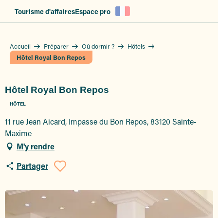
Aller
Tourisme d'affaires
Espace pro
au
contenu
principal
Accueil
Préparer
Où dormir ?
Hôtels
Hôtel Royal Bon Repos
Hôtel Royal Bon Repos
HÔTEL
11 rue Jean Aicard, Impasse du Bon Repos, 83120 Sainte-
Maxime
M'y rendre
Partager
Ajouter aux favoris