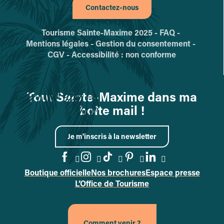
Contactez-nous
Tourisme Sainte-Maxime 2025 -
FAQ -
Mentions légales -
Gestion du consentement -
CGV -
Accessibilité : non conforme
Tout Sainte-Maxime dans ma
boîte mail !
Je m'inscris à la newsletter
Boutique officielle
Nos brochures
Espace presse
Accéder à la page Facebook
Accéder à la page Instag
Accéder à la page Tik
Accéder à la page 
Accéder à la p
L’Office de Tourisme
Comment venir ?