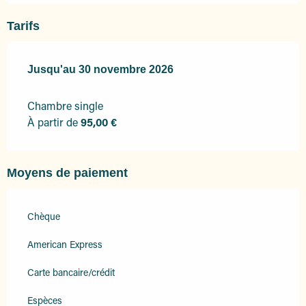
Tarifs
Du
Jusqu'au
1 février 2026
30 novembre 2026
au
30 novembre 2026
Chambre single
À partir de
95,00 €
Moyens de paiement
Chèque
American Express
Carte bancaire/crédit
Espèces