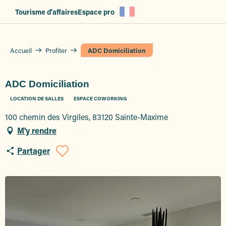
Aller
Tourisme d'affaires
Espace pro
au
contenu
principal
Accueil
Profiter
ADC Domiciliation
ADC Domiciliation
LOCATION DE SALLES
ESPACE COWORKING
100 chemin des Virgiles, 83120 Sainte-Maxime
M'y rendre
Partager
Ajouter aux favoris