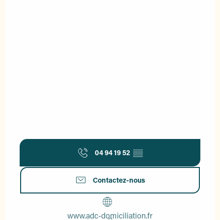
04 94 19 52
▒▒
Contactez-nous
www.adc-domiciliation.fr