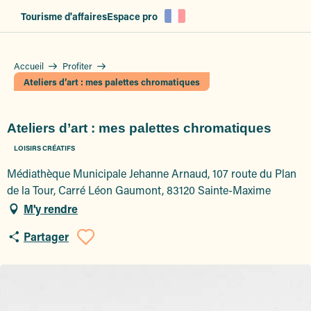
Aller
Tourisme d'affaires
Espace pro
au
contenu
principal
Accueil
Profiter
Ateliers d’art : mes palettes chromatiques
Ateliers d’art : mes palettes chromatiques
LOISIRS CRÉATIFS
Médiathèque Municipale Jehanne Arnaud, 107 route du Plan
de la Tour, Carré Léon Gaumont, 83120 Sainte-Maxime
M'y rendre
Partager
Ajouter aux favoris