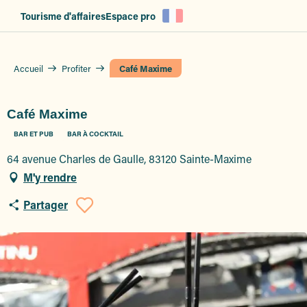
Aller
Tourisme d'affaires
Espace pro
au
contenu
principal
Accueil
Profiter
Café Maxime
Café Maxime
BAR ET PUB
BAR À COCKTAIL
64 avenue Charles de Gaulle, 83120 Sainte-Maxime
M'y rendre
Partager
Ajouter aux favoris