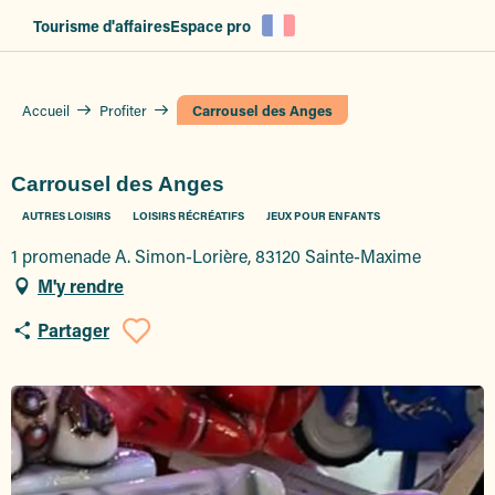
Aller
Tourisme d'affaires
Espace pro
au
contenu
principal
Accueil
Profiter
Carrousel des Anges
Carrousel des Anges
AUTRES LOISIRS
LOISIRS RÉCRÉATIFS
JEUX POUR ENFANTS
1 promenade A. Simon-Lorière, 83120 Sainte-Maxime
M'y rendre
Partager
Ajouter aux favoris