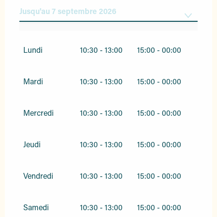
Jusqu'au
7 septembre 2026
Du
1 janvier 2026
au
31 mars 2026
Lundi
10:30 - 13:00
15:00 - 00:00
Du
1 avril 2026
au
18 juin 2026
Mardi
10:30 - 13:00
15:00 - 00:00
Du
8 septembre 2026
au
2 novembre
2026
Mercredi
10:30 - 13:00
15:00 - 00:00
Du
3 novembre 2026
au
31 décembre
2026
Jeudi
10:30 - 13:00
15:00 - 00:00
Vendredi
10:30 - 13:00
15:00 - 00:00
Samedi
10:30 - 13:00
15:00 - 00:00