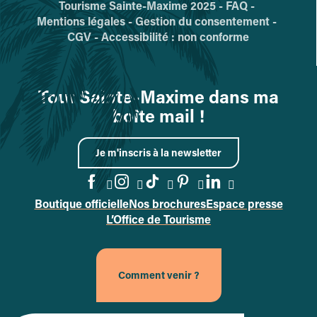
Tourisme Sainte-Maxime 2025 -
FAQ -
Mentions légales -
Gestion du consentement -
CGV -
Accessibilité : non conforme
Tout Sainte-Maxime dans ma
boîte mail !
Je m'inscris à la newsletter
Boutique officielle
Nos brochures
Espace presse
Accéder à la page Facebook
Accéder à la page Instag
Accéder à la page Tik
Accéder à la page 
Accéder à la p
L’Office de Tourisme
Comment venir ?