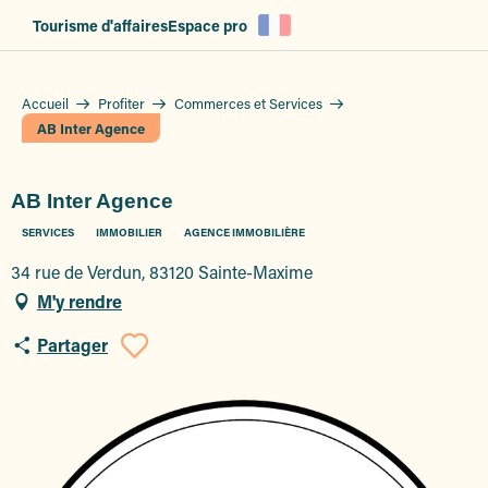
Aller
Tourisme d'affaires
Espace pro
au
contenu
principal
Accueil
Profiter
Commerces et Services
AB Inter Agence
AB Inter Agence
SERVICES
IMMOBILIER
AGENCE IMMOBILIÈRE
34 rue de Verdun, 83120 Sainte-Maxime
M'y rendre
Partager
Ajouter aux favoris