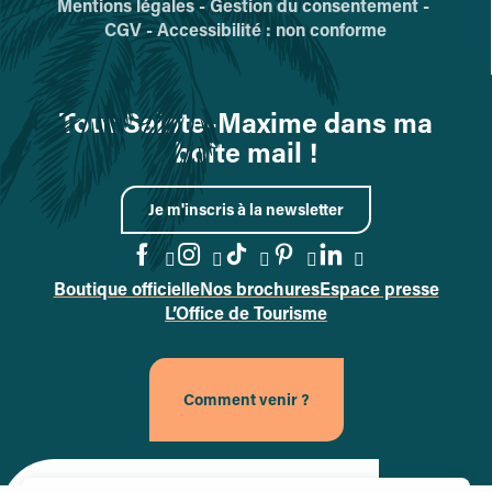
Mentions légales -
Gestion du consentement -
CGV -
Accessibilité : non conforme
Tout Sainte-Maxime dans ma
boîte mail !
Je m'inscris à la newsletter
Boutique officielle
Nos brochures
Espace presse
Accéder à la page Facebook
Accéder à la page Instag
Accéder à la page Tik
Accéder à la page 
Accéder à la p
L’Office de Tourisme
Comment venir ?
Site officiel de la ville de Sainte-Maxime (nouvel onglet)