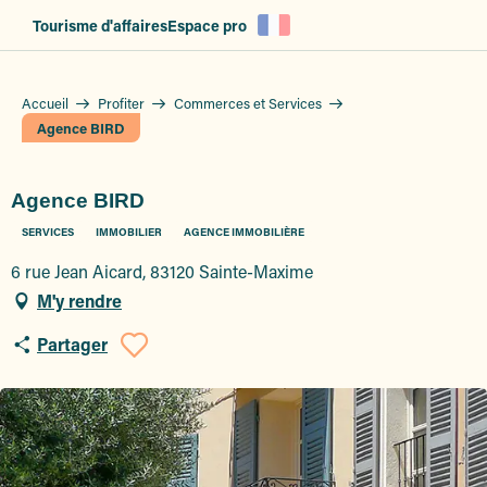
Aller
Tourisme d'affaires
Espace pro
au
contenu
principal
Accueil
Profiter
Commerces et Services
Agence BIRD
Agence BIRD
SERVICES
IMMOBILIER
AGENCE IMMOBILIÈRE
6 rue Jean Aicard, 83120 Sainte-Maxime
M'y rendre
Partager
Ajouter aux favoris