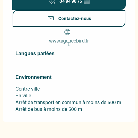
04 94 96 75
▒▒
Contactez-nous
www.agencebird.fr
Langues parlées
Langues parlées
Environnement
Environnement
Centre ville
En ville
Arrêt de transport en commun à moins de 500 m
Arrêt de bus à moins de 500 m