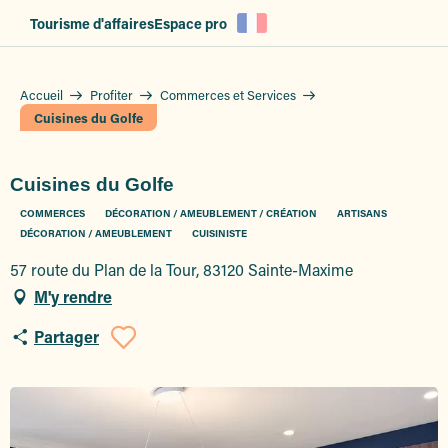
Aller
Tourisme d'affaires
Espace pro
au
contenu
principal
Accueil
Profiter
Commerces et Services
Cuisines du Golfe
Cuisines du Golfe
COMMERCES
DÉCORATION / AMEUBLEMENT / CRÉATION
ARTISANS
DÉCORATION / AMEUBLEMENT
CUISINISTE
57 route du Plan de la Tour, 83120 Sainte-Maxime
M'y rendre
Partager
Ajouter aux favoris