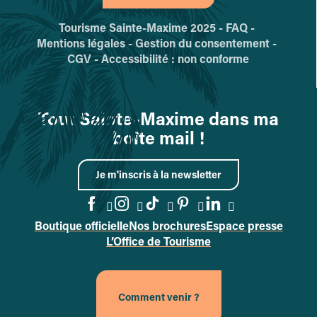
Tourisme Sainte-Maxime 2025 -
FAQ -
Mentions légales -
Gestion du consentement -
CGV -
Accessibilité : non conforme
Tout Sainte-Maxime dans ma
boîte mail !
Je m'inscris à la newsletter
Boutique officielle
Nos brochures
Espace presse
Accéder à la page Facebook
Accéder à la page Instag
Accéder à la page Tik
Accéder à la page 
Accéder à la p
L’Office de Tourisme
Comment venir ?