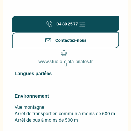
04 89 25 77
▒▒
Contactez-nous
www.studio-elata-pilates.fr
Langues parlées
Langues parlées
Environnement
Environnement
Vue montagne
Arrêt de transport en commun à moins de 500 m
Arrêt de bus à moins de 500 m