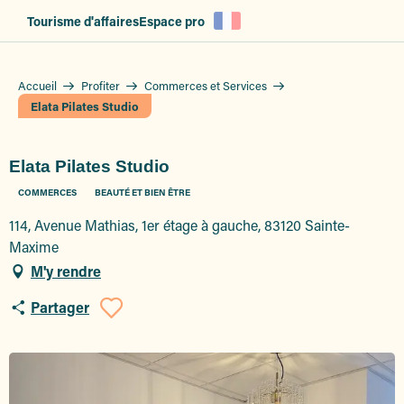
Aller
Tourisme d'affaires
Espace pro
au
contenu
principal
Accueil
Profiter
Commerces et Services
Elata Pilates Studio
Elata Pilates Studio
COMMERCES
BEAUTÉ ET BIEN ÊTRE
114, Avenue Mathias, 1er étage à gauche, 83120 Sainte-
Maxime
M'y rendre
Partager
Ajouter aux favoris