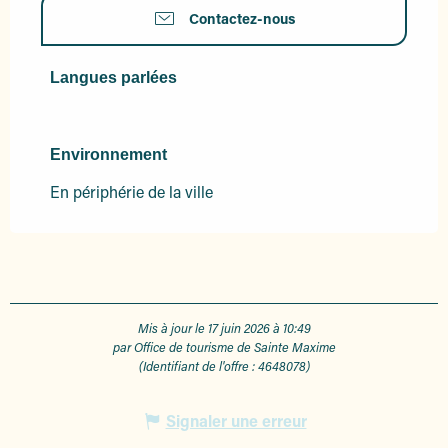
Contactez-nous
Langues parlées
Langues parlées
Environnement
Environnement
En périphérie de la ville
Mis à jour le 17 juin 2026 à 10:49
par Office de tourisme de Sainte Maxime
(Identifiant de l'offre :
4648078
)
Signaler une erreur