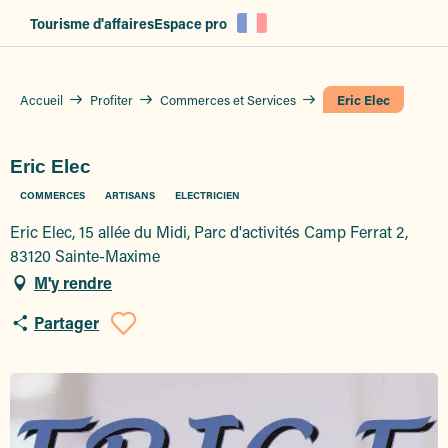
Aller
Tourisme d'affaires
Espace pro
au
contenu
principal
Accueil
Profiter
Commerces et Services
Eric Elec
Eric Elec
COMMERCES
ARTISANS
ELECTRICIEN
Eric Elec, 15 allée du Midi, Parc d'activités Camp Ferrat 2,
83120 Sainte-Maxime
M'y rendre
Partager
Ajouter aux favoris