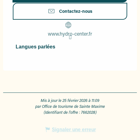
Contactez-nous
www.hydro-center.fr
Langues parlées
Langues parlées
Mis à jour le 25 février 2026 à 11:09
par Office de tourisme de Sainte Maxime
(Identifiant de l'offre :
7662028
)
Signaler une erreur