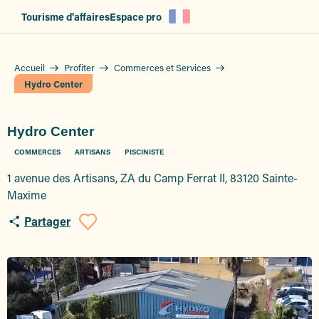
Aller
Tourisme d'affaires
Espace pro
au
contenu
principal
Accueil
Profiter
Commerces et Services
Hydro Center
Hydro Center
COMMERCES
ARTISANS
PISCINISTE
1 avenue des Artisans, ZA du Camp Ferrat II, 83120 Sainte-
Maxime
Partager
Ajouter aux favoris