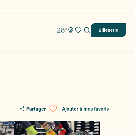
28°
Billetterie
Recherche
Voir les favoris
Partager
Ajouter à mes favoris
Ajouter aux fav