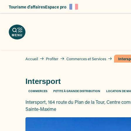
es
Aller
Tourisme d'affaires
Espace pro
au
ent
contenu
principal
MENU
Accueil
Profiter
Commerces et Services
Intersp
Intersport
COMMERCES
PETITE À GRANDE DISTRIBUTION
LOCATION DE MA
Intersport, 164 route du Plan de la Tour, Centre co
Sainte-Maxime