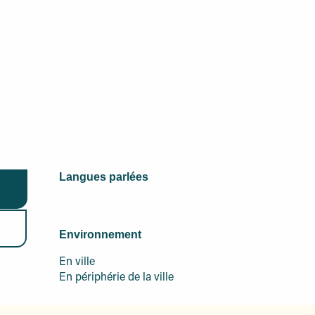
Langues parlées
Langues parlées
Environnement
Environnement
En ville
En périphérie de la ville