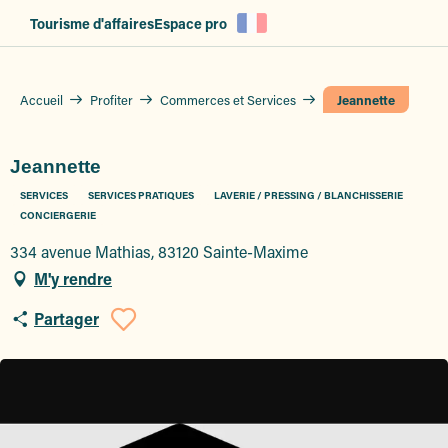
Aller
Tourisme d'affaires
Espace pro
au
contenu
principal
Accueil
Profiter
Commerces et Services
Jeannette
Jeannette
SERVICES
SERVICES PRATIQUES
LAVERIE / PRESSING / BLANCHISSERIE
CONCIERGERIE
334 avenue Mathias, 83120 Sainte-Maxime
M'y rendre
Partager
Ajouter aux favoris