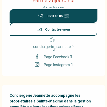
Fermé aujourd'hui
Voir les horaires
06 11 16 05
▒▒
Contactez-nous
conciergerie-jeannette.fr
Page Facebook
Page Instagram
Description
Conciergerie Jeannette accompagne les 
propriétaires à Sainte-Maxime dans la gestion 
complète de leurs locations saisonnières : 