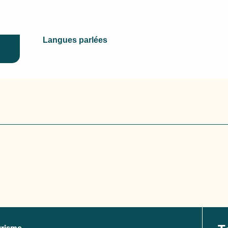
Langues parlées
Langues parlées
urisme