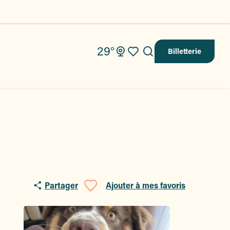
29°
Billetterie
Recherche
Voir les favoris
Partager
Ajouter à mes favoris
Ajouter aux fav