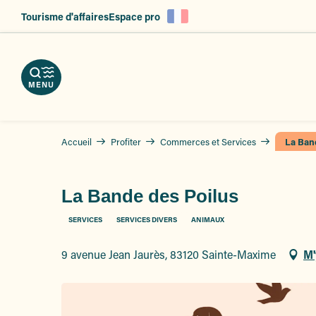
es
Aller
Tourisme d'affaires
Espace pro
au
ent
contenu
principal
MENU
Accueil
Profiter
Commerces et Services
La Ban
La Bande des Poilus
SERVICES
SERVICES DIVERS
ANIMAUX
9 avenue Jean Jaurès, 83120 Sainte-Maxime
M'