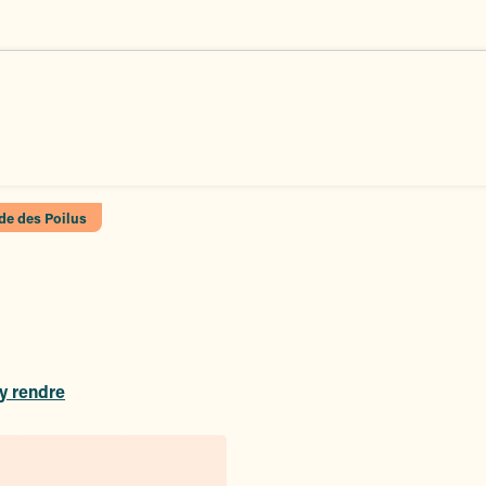
de des Poilus
y rendre