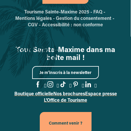
Tourisme Sainte-Maxime 2025 -
FAQ -
Mentions légales -
Gestion du consentement -
CGV -
Accessibilité : non conforme
Tout Sainte-Maxime dans ma
boîte mail !
Je m'inscris à la newsletter
Boutique officielle
Nos brochures
Espace presse
Accéder à la page Facebook
Accéder à la page Instag
Accéder à la page Tik
Accéder à la page 
Accéder à la p
L’Office de Tourisme
Comment venir ?