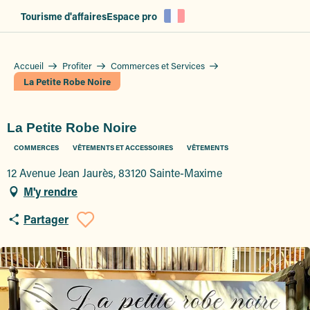
Aller
Tourisme d'affaires
Espace pro
au
contenu
principal
Accueil
Profiter
Commerces et Services
La Petite Robe Noire
La Petite Robe Noire
COMMERCES
VÊTEMENTS ET ACCESSOIRES
VÊTEMENTS
12 Avenue Jean Jaurès, 83120 Sainte-Maxime
M'y rendre
Partager
Ajouter aux favoris