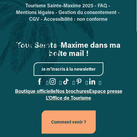
Tourisme Sainte-Maxime 2025 -
FAQ -
Mentions légales -
Gestion du consentement -
CGV -
Accessibilité : non conforme
Tout Sainte-Maxime dans ma
boîte mail !
Je m'inscris à la newsletter
Boutique officielle
Nos brochures
Espace presse
Accéder à la page Facebook
Accéder à la page Instag
Accéder à la page Tik
Accéder à la page 
Accéder à la p
L’Office de Tourisme
Comment venir ?