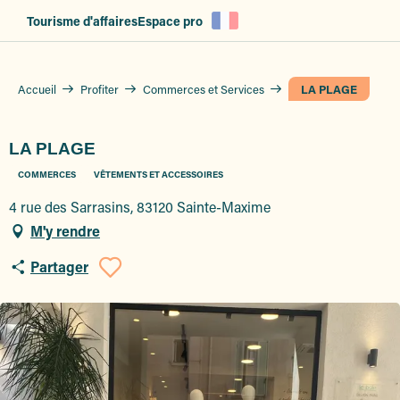
Aller
Tourisme d'affaires
Espace pro
au
contenu
principal
Accueil
Profiter
Commerces et Services
LA PLAGE
LA PLAGE
COMMERCES
VÊTEMENTS ET ACCESSOIRES
4 rue des Sarrasins, 83120 Sainte-Maxime
M'y rendre
Partager
Ajouter aux favoris