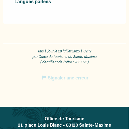
Langues parlées
Langues parlées
Mis à jour le 28 juillet 2026 à 09:12
par Office de tourisme de Sainte Maxime
(Identifiant de l'offre :
7651095
)
Signaler une erreur
Office de Tourisme
L'office de tourisme de Sainte-
21, place Louis Blanc - 83120 Sainte-Maxime