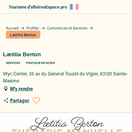
Aller
Tourisme d'affaires
Espace pro
au
contenu
principal
Accueil
Profiter
Commerces et Services
Lætitia Berton
Lætitia Berton
SERVICES
PRATIQUE DE SOINS
Wyc Center, 35 av du General Touzet du Vigier, 83120 Sainte-
Maxime
M'y rendre
Partager
Ajouter aux favoris