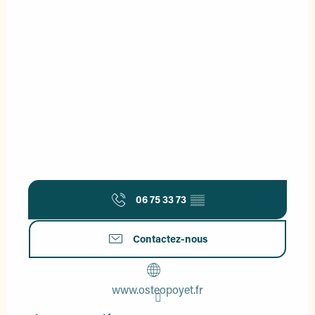
06 75 33 73
▒▒
Contactez-nous
www.osteopoyet.fr