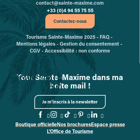
contact@sainte-maxime.com
+33 (0)4 94 55 75 55
Contactez-nous
Tourisme Sainte-Maxime 2025 -
FAQ -
Mentions légales -
Gestion du consentement -
CGV -
Accessibilité : non conforme
Tout Sainte-Maxime dans ma
boîte mail !
Je m'inscris à la newsletter
Boutique officielle
Nos brochures
Espace presse
Accéder à la page Facebook
Accéder à la page Instag
Accéder à la page Tik
Accéder à la page 
Accéder à la p
L’Office de Tourisme