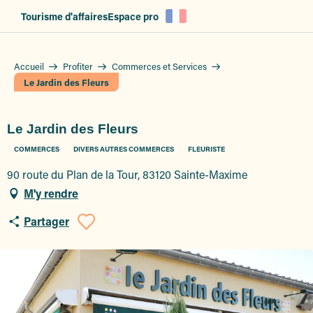
Aller
Tourisme d'affaires
Espace pro
au
contenu
principal
Accueil
Profiter
Commerces et Services
Le Jardin des Fleurs
Le Jardin des Fleurs
COMMERCES
DIVERS AUTRES COMMERCES
FLEURISTE
90 route du Plan de la Tour, 83120 Sainte-Maxime
M'y rendre
Partager
Ajouter aux favoris