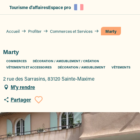
Aller
Tourisme d'affaires
Espace pro
au
contenu
principal
Accueil
Profiter
Commerces et Services
Marty
Marty
COMMERCES
DÉCORATION / AMEUBLEMENT / CRÉATION
VÊTEMENTS ET ACCESSOIRES
DÉCORATION / AMEUBLEMENT
VÊTEMENTS
2 rue des Sarrasins, 83120 Sainte-Maxime
M'y rendre
Partager
Ajouter aux favoris