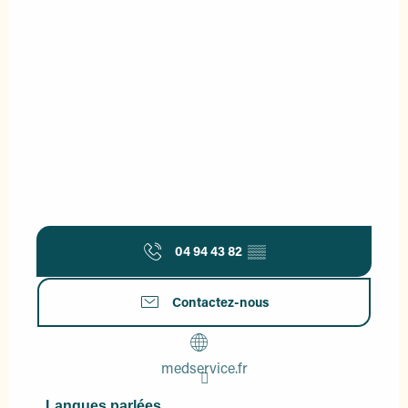
04 94 43 82
▒▒
Contactez-nous
medservice.fr
Langues parlées
Langues parlées