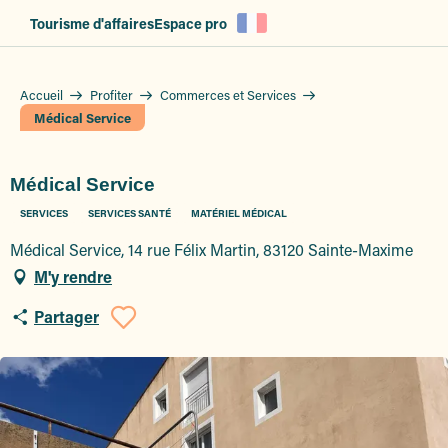
Aller
Tourisme d'affaires
Espace pro
au
contenu
principal
Accueil
Profiter
Commerces et Services
Médical Service
Médical Service
SERVICES
SERVICES SANTÉ
MATÉRIEL MÉDICAL
Médical Service, 14 rue Félix Martin, 83120 Sainte-Maxime
M'y rendre
Partager
Ajouter aux favoris