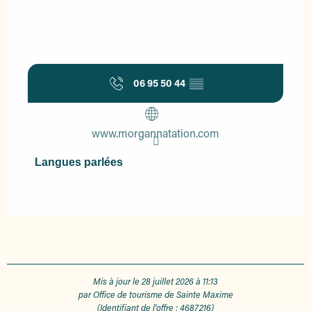
06 95 50 44
▒▒
www.morgannatation.com
Langues parlées
Langues parlées
Mis à jour le 28 juillet 2026 à 11:13
par Office de tourisme de Sainte Maxime
(Identifiant de l'offre :
4687216
)