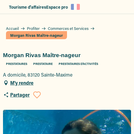
Aller
Tourisme d'affaires
Espace pro
au
contenu
principal
Accueil
Profiter
Commerces et Services
Morgan Rivas Maître-nageur
Morgan Rivas Maître-nageur
PRESTATAIRES
PRESTATAIRE
PRESTATAIRES D'ACTIVITÉS
A domicile, 83120 Sainte-Maxime
M'y rendre
Partager
Ajouter aux favoris