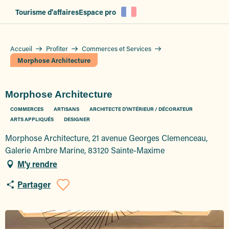
Aller
Tourisme d'affaires
Espace pro
au
contenu
principal
Accueil
Profiter
Commerces et Services
Morphose Architecture
Morphose Architecture
COMMERCES
ARTISANS
ARCHITECTE D'INTÉRIEUR / DÉCORATEUR
ARTS APPLIQUÉS
DESIGNER
Morphose Architecture, 21 avenue Georges Clemenceau,
Galerie Ambre Marine, 83120 Sainte-Maxime
M'y rendre
Partager
Ajouter aux favoris