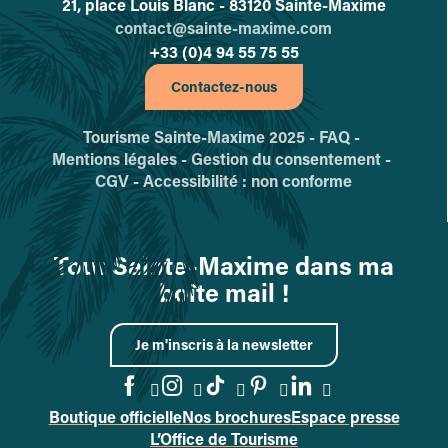
21, place Louis Blanc - 83120 Sainte-Maxime
contact@sainte-maxime.com
+33 (0)4 94 55 75 55
Contactez-nous
Tourisme Sainte-Maxime 2025 -
FAQ -
Mentions légales -
Gestion du consentement -
CGV -
Accessibilité : non conforme
Tout Sainte-Maxime dans ma
boîte mail !
Je m'inscris à la newsletter
Boutique officielle
Nos brochures
Espace presse
Accéder à la page Facebook
Accéder à la page Instag
Accéder à la page Tik
Accéder à la page 
Accéder à la p
L’Office de Tourisme