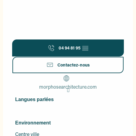
04 94 81 95
▒▒
Contactez-nous
morphosearchitecture.com
Langues parlées
Langues parlées
Environnement
Environnement
Centre ville